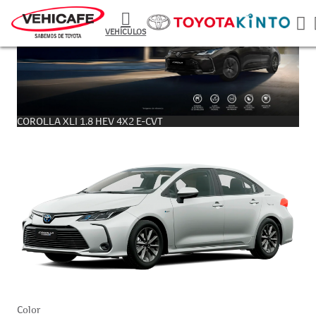
VEHÍCULOS
COROLLA XLI 1.8 HEV 4X2 E-CVT
Color