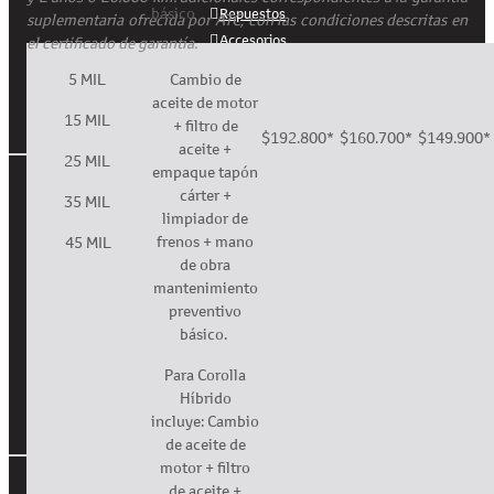
básico
Repuestos
suplementaria ofrecida por ATC, con las condiciones descritas en
Accesorios
el certificado de garantía.
Boutique
5 MIL
Cambio de
aceite de motor
15 MIL
Servicio al cliente
+ filtro de
$192.800*
$160.700*
$149.900*
aceite +
25 MIL
empaque tapón
Actualiza tus datos
cárter +
35 MIL
Darse de baja
limpiador de
PQRS
frenos + mano
45 MIL
Línea Ética
de obra
mantenimiento
Terminos y condiciones
preventivo
Política de tratamiento de datos
básico.
Programa de transparencia y ética empresarial
SAGRILAFT
Para Corolla
Híbrido
incluye: Cambio
Redes sociales
de aceite de
motor + filtro
de aceite +
Facebook