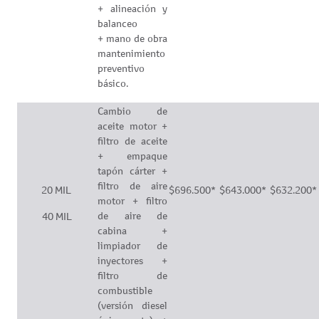
+ alineación y
balanceo
+ mano de obra
mantenimiento
preventivo
básico.
Cambio de
aceite motor +
filtro de aceite
+ empaque
tapón cárter +
filtro de aire
20 MIL
$696.500*
$643.000*
$632.200*
motor + filtro
de aire de
40 MIL
cabina +
limpiador de
inyectores +
filtro de
combustible
(versión diesel