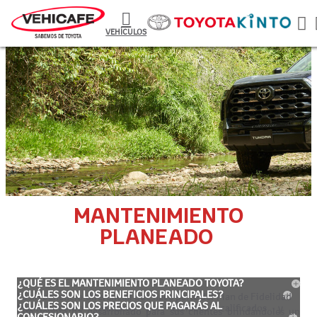
VEHÍCULOS
MANTENIMIENTO
PLANEADO
¿QUÉ ES EL MANTENIMIENTO PLANEADO TOYOTA?
¿CUÁLES SON LOS BENEFICIOS PRINCIPALES?
Es un beneficio diferencial que hace parte del Plan de Fidelidad
¿CUÁLES SON LOS PRECIOS QUE PAGARÁS AL
Mantenimiento realizado por técnicos calificados y
que Toyota ha desarrollado para sus clientes brindándoles un
CONCESIONARIO?