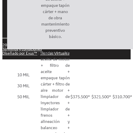
empaque tapón
Instagram
cárter + mano
de obra
YouTube
mantenimiento
preventivo
básico.
2026 Vehicafe©. Todos los derechos reservados.
Términos y condiciones
Cambio de
Diseñado por Exus™
|
Tiendas Virtuales
aceite de motor
+ filtro de
aceite +
10 MIL
empaque tapón
cárter + filtro de
30 MIL
aire motor +
limpiador de
50 MIL
$375.500*
$321.500*
$310.700*
inyectores +
limpiador de
frenos +
alineación y
balanceo +