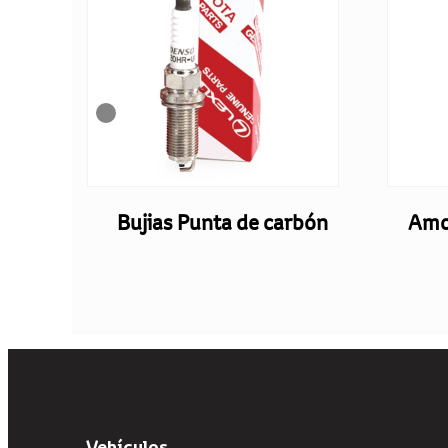
freno
Bujias Punta de carbón
Amo
Vehículos