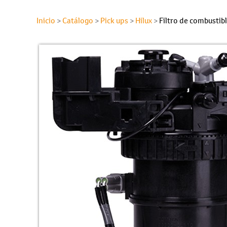
Inicio
Catálogo
Pick ups
Hilux
Filtro de combustib
>
>
>
>