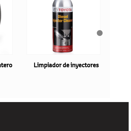
ntero
Limpiador de inyectores
Jueg