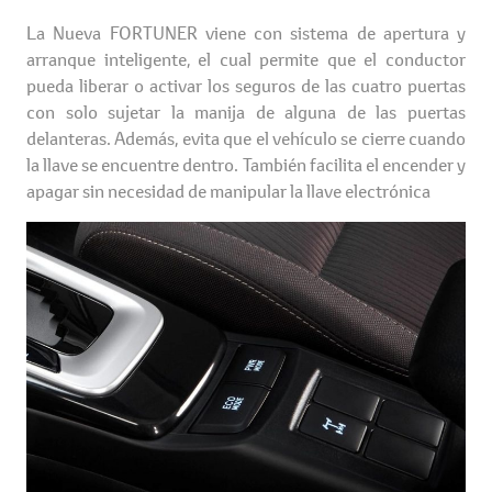
La Nueva FORTUNER viene con sistema de apertura y
arranque inteligente, el cual permite que el conductor
pueda liberar o activar los seguros de las cuatro puertas
con solo sujetar la manija de alguna de las puertas
delanteras. Además, evita que el vehículo se cierre cuando
la llave se encuentre dentro. También facilita el encender y
apagar sin necesidad de manipular la llave electrónica