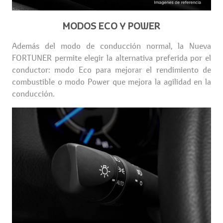
MODOS ECO Y POWER
Además del modo de conducción normal, la Nueva
FORTUNER permite elegir la alternativa preferida por el
conductor: modo Eco para mejorar el rendimiento de
combustible o modo Power que mejora la agilidad en la
conducción.