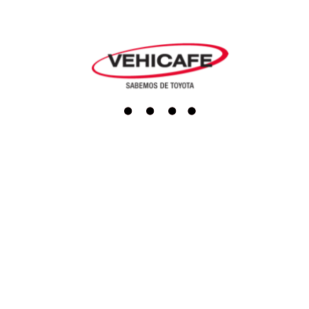
Agendar cita
Repuestos
Accesorios
Boutique
Servicio al cliente
Actualiza tus datos
Darse de baja
PQRS
Línea Ética
Terminos y condiciones
Política de tratamiento de datos
Programa de transparencia y ética empresarial
SAGRILAFT
Redes sociales