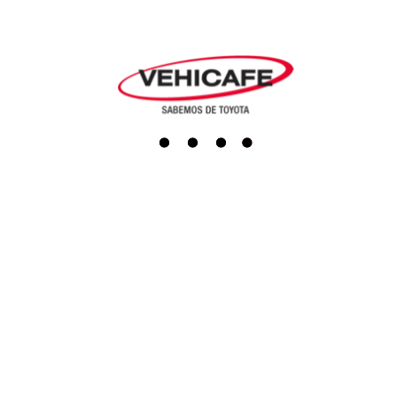
Agendar cita
Repuestos
Accesorios
Boutique
Servicio al cliente
Actualiza tus datos
Darse de baja
PQRS
Línea Ética
Terminos y condiciones
Política de tratamiento de datos
Programa de transparencia y ética empresarial
SAGRILAFT
Redes sociales