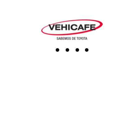
Agendar cita
Repuestos
Accesorios
Boutique
Servicio al cliente
Actualiza tus datos
Darse de baja
PQRS
Línea Ética
Terminos y condiciones
Política de tratamiento de datos
Programa de transparencia y ética empresarial
SAGRILAFT
Redes sociales