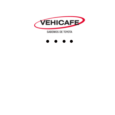
Agendar cita
Repuestos
Accesorios
Boutique
Servicio al cliente
Actualiza tus datos
Darse de baja
PQRS
Línea Ética
Terminos y condiciones
Política de tratamiento de datos
Programa de transparencia y ética empresarial
SAGRILAFT
Redes sociales