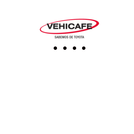
Agendar cita
Repuestos
Accesorios
Boutique
Servicio al cliente
Actualiza tus datos
Darse de baja
PQRS
Línea Ética
Terminos y condiciones
Política de tratamiento de datos
Programa de transparencia y ética empresarial
SAGRILAFT
Redes sociales