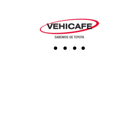
Agendar cita
Repuestos
Accesorios
Boutique
Servicio al cliente
Actualiza tus datos
Darse de baja
PQRS
Línea Ética
Terminos y condiciones
Política de tratamiento de datos
Programa de transparencia y ética empresarial
SAGRILAFT
Redes sociales