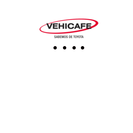
Agendar cita
Repuestos
Accesorios
Boutique
Servicio al cliente
Actualiza tus datos
Darse de baja
PQRS
Línea Ética
Terminos y condiciones
Política de tratamiento de datos
Programa de transparencia y ética empresarial
SAGRILAFT
Redes sociales