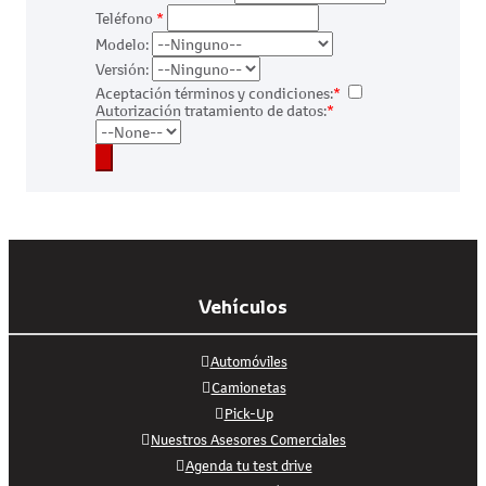
Teléfono
*
Modelo:
Versión:
Aceptación términos y condiciones:
*
Autorización tratamiento de datos:
*
Vehículos
Automóviles
Camionetas
Pick-Up
Nuestros Asesores Comerciales
Agenda tu test drive