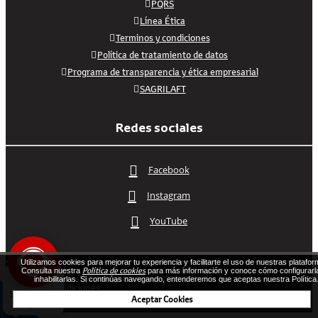
PQRS
Línea Ética
Terminos y condiciones
Política de tratamiento de datos
Programa de transparencia y ética empresarial
SAGRILAFT
Redes sociales
Facebook
Instagram
YouTube
Utilizamos cookies para mejorar tu experiencia y facilitarte el uso de nuestras platafor
Política de cookies
Consulta nuestra
para más información y conoce cómo configurarl
2026 Vehicafe©. Todos los derechos reservados.
inhabilitarlas. Si continúas navegando, entenderemos que aceptas nuestra Política
Términos y condiciones
Diseñado por Exus™
|
eCommerce y Pagos
Aceptar Cookies