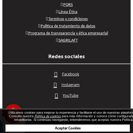
PQRS
Línea Ética
Terminos y condiciones
Política de tratamiento de datos
Programa de transparencia y ética empresarial
SAGRILAFT
Redes sociales
Facebook
Instagram
YouTube
Utilizamos cookies para mejorar tu experiencia y facilitarte el uso de nuestras platafor
Política de cookies
Consulta nuestra
para más información y conoce cómo configurarl
2026 Vehicafe©. Todos los derechos reservados.
inhabilitarlas. Si continúas navegando, entenderemos que aceptas nuestra Política
Términos y condiciones
Diseñado por Exus™
|
Envío de SMS Masivos
Aceptar Cookies