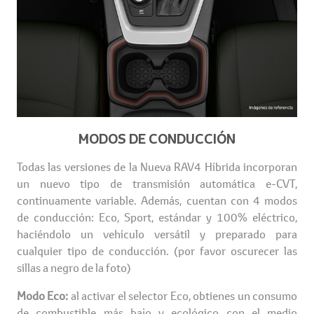
MODOS DE CONDUCCIÓN
Todas las versiones de la Nueva RAV4 Híbrida incorporan
un nuevo tipo de transmisión automática e-CVT,
continuamente variable. Además, cuentan con 4 modos
de conducción: Eco, Sport, estándar y 100% eléctrico,
haciéndolo un vehículo versátil y preparado para
cualquier tipo de conducción. (por favor oscurecer las
sillas a negro de la foto)
Modo Eco:
al activar el selector Eco, obtienes un consumo
de combustible más bajo y ecológico con el medio