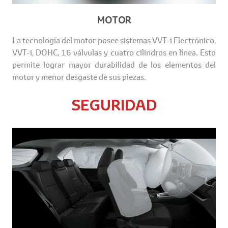
MOTOR
La tecnología del motor posee sistemas VVT-i Electrónico,
VVT-i, DOHC, 16 válvulas y cuatro cilindros en línea. Esto
permite lograr mayor durabilidad de los elementos del
motor y menor desgaste de sus piezas.
SEGURIDAD