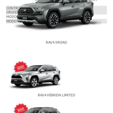
DELANTERA
CONTROL
SÍ
CRUCERO
MODO ECO
SI
MODO SPORT
SI
RAV4 XROAD
RAV4 HÍBRIDA LIMITED