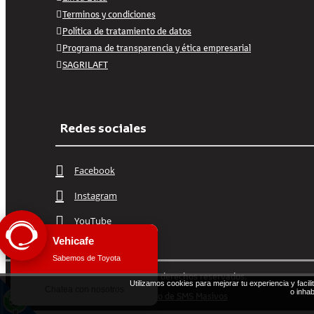
Terminos y condiciones
Política de tratamiento de datos
Programa de transparencia y ética empresarial
SAGRILAFT
Redes sociales
Facebook
Instagram
YouTube
2026 Vehicafe©. Todos los derechos reservados.
Utilizamos cookies para mejorar tu experiencia y facil
Términos y condiciones
o inhab
Diseñado por Exus™
|
Envío de SMS Masivos