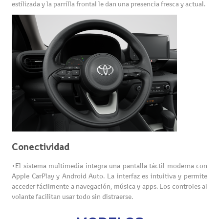
estilizada y la parrilla frontal le dan una presencia fresca y actual.
Conectividad
•El sistema multimedia integra una pantalla táctil moderna con
Apple CarPlay y Android Auto. La interfaz es intuitiva y permite
acceder fácilmente a navegación, música y apps. Los controles al
volante facilitan usar todo sin distraerse.