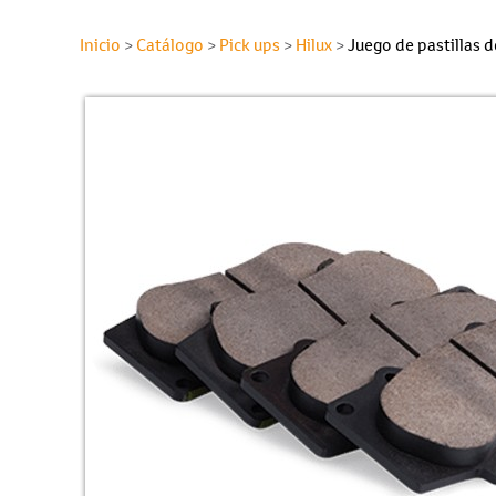
Inicio
Catálogo
Pick ups
Hilux
Juego de pastillas 
>
>
>
>