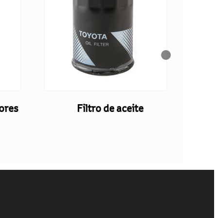
ores
Filtro de aceite
F