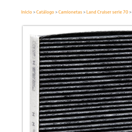
Inicio
Catálogo
Camionetas
Land Cruiser serie 70
>
>
>